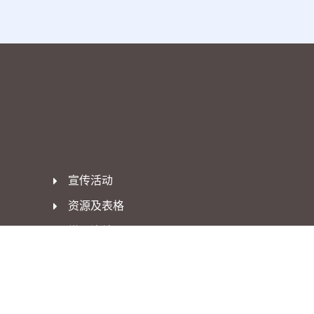
宣传活动
资源及表格
常用连结
影片集
联络我们